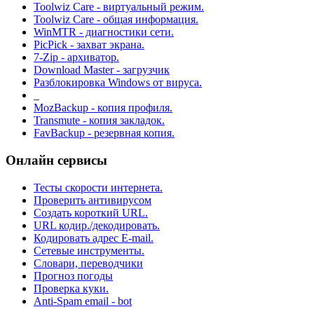
Toolwiz Care - виртуальный режим.
Toolwiz Care - общая информация.
WinMTR - диагностики сети.
PicPick - захват экрана.
7-Zip - архиватор.
Download Master - загрузчик
Разблокировка Windows от вируса.
_
MozBackup - копия профиля.
Transmute - копия закладок.
FavBackup - резервная копия.
Онлайн сервисы
Тесты скорости интернета.
Проверить антивирусом
Создать короткий URL.
URL кодир./декодировать.
Кодировать адрес E-mail.
Сетевые инструменты.
Словари, переводчики
Прогноз погоды
Проверка куки.
Anti-Spam email - bot