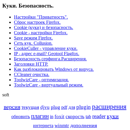
Куки. Безопасность.
Настройки "Приватность".
Сброс настроек Firefox.
Cookie (куки) и безопасность.
Cookie - настройки Firefox.
Save режим Firefox.
Сеть кук. Collusion.
CookieCuller - управление куки.
IP - адрес e-mail? Geotool Flagfox.
Безопасность серфинга.Расширения.
Заголовки HTTP.
Как разблокировать Windows от вируса.
CCleaner очистка.
ToolwizCare - оптимизация.
ToolwizCare - виртуальный режим.
soft
расширения
версия
plugin
plug
текущая
djvu
pdf
для
плагин
куки
reader
foxit
обновить
скорость
in
tab
дополнения
winmtr
интернета