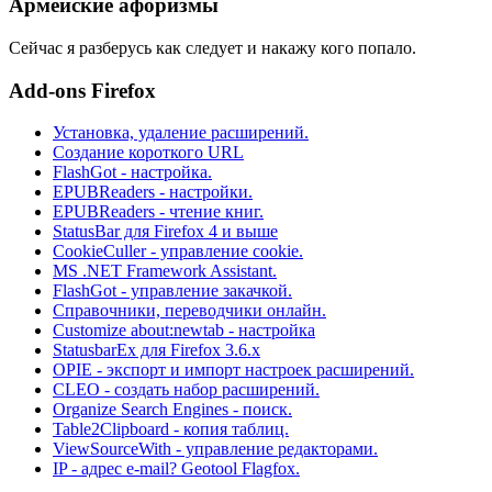
Армейские афоризмы
Сейчас я разберусь как следует и накажу кого попало.
Add-ons Firefox
Установка, удаление расширений.
Создание короткого URL
FlashGot - настройка.
EPUBReaders - настройки.
EPUBReaders - чтение книг.
StatusBar для Firefox 4 и выше
CookieCuller - управление cookie.
MS .NET Framework Assistant.
FlashGot - управление закачкой.
Справочники, переводчики онлайн.
Customize about:newtab - настройка
StatusbarEx для Firefox 3.6.x
OPIE - экспорт и импорт настроек расширений.
CLEO - создать набор расширений.
Organize Search Engines - поиск.
Table2Clipboard - копия таблиц.
ViewSourceWith - управление редакторами.
IP - адрес e-mail? Geotool Flagfox.