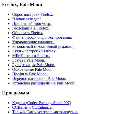
Firefox, Pale Moon
Сброс настроек Firefox.
"Новая вкладка"
Приватный просмотр.
Геолокация в Firefox.
Обновить Firefox.
Файлы профиля для копирования.
Управляющие клавиши.
Безопасный и командный режимы.
Куки - настройки Firefox.
MIME - тип и Firefox.
Браузер Pale Moon.
Русификация Pale Moon.
Обновление Pale Moon.
Профиль Pale Moon.
Перенос настроек в Pale Moon.
Установка расширений в Pale Moon.
Программы
Кодеки (Codec Package Shark 007)
CCleaner и CCEnhancer.
Toolwiz Care - контроль автозагрузки.