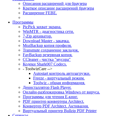
Описания расширений для браузера
Краткое описание расширений браузера
Расширение FEBE.
Программы
PicPick захват экрана.
WinMTR - диагностика сети.
7-Zip архиватор.
Download Master - закачка.
MozBackup копия профиля.
Transmute сохранение закладок.
FavBackup резервная копия.
CCleaner - чистка "мусора"
Кодеки Shark007 Codecs.
- ToolwizCare -->
Autostart контроль автозагрузки.
Freeze - виртуальный режим.
Toolwiz - общая информация.
Деинсталлятор Flash Player.
Онлайн-разблокировка Windows от вируса.
Программы для чтения Е-книг.
PDF принтер конвертера Architect.
Конвертер PDF Architect. Активация.
Виртуальный принтер Bullzip PDF Printer
Сервисы