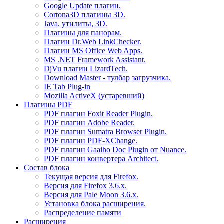
Google Update плагин.
Cortona3D плагины 3D.
Java, утилиты, 3D.
Плагины для панорам.
Плагин Dr.Web LinkChecker.
Плагин MS Office Web Apps.
MS .NET Framework Assistant.
DjVu плагин LizardTech.
Download Master - тулбар загрузчика.
IE Tab Plug-in
Mozilla ActiveX (устаревший)
Плагины PDF
PDF плагин Foxit Reader Plugin.
PDF плагин Adobe Reader.
PDF плагин Sumatra Browser Plugin.
PDF плагин PDF-XChange.
PDF плагин Gaaiho Doc Plugin от Nuance.
PDF плагин конвертера Architect.
Состав блока
Текущая версия для Firefox.
Версия для Firefox 3.6.х.
Версия для Pale Moon 3.6.x.
Установка блока расширения.
Распределение памяти
Расширения