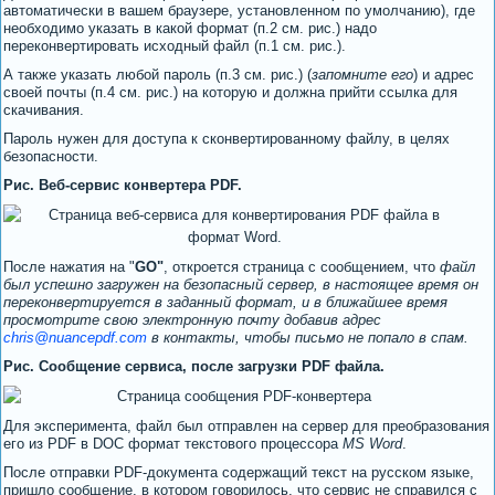
автоматически в вашем браузере, установленном по умолчанию), где
необходимо указать в какой формат (п.2 см. рис.) надо
переконвертировать исходный файл (п.1 см. рис.).
А также указать любой пароль (п.3 см. рис.) (
запомните его
) и адрес
своей почты (п.4 см. рис.) на которую и должна прийти ссылка для
скачивания.
Пароль нужен для доступа к сконвертированному файлу, в целях
безопасности.
Рис. Веб-сервис конвертера PDF.
После нажатия на "
GO"
, откроется страница с сообщением, что
файл
был успешно загружен на безопасный сервер, в настоящее время он
переконвертируется в заданный формат, и в ближайшее время
просмотрите свою электронную почту добавив адрес
chris@nuancepdf.com
в контакты, чтобы письмо не попало в спам.
Рис. Сообщение сервиса, после загрузки PDF файла.
Для эксперимента, файл был отправлен на сервер для преобразования
его из PDF в DOC формат текстового процессора
MS Word
.
После отправки PDF-документа содержащий текст на русском языке,
пришло сообщение, в котором говорилось, что сервис не справился с