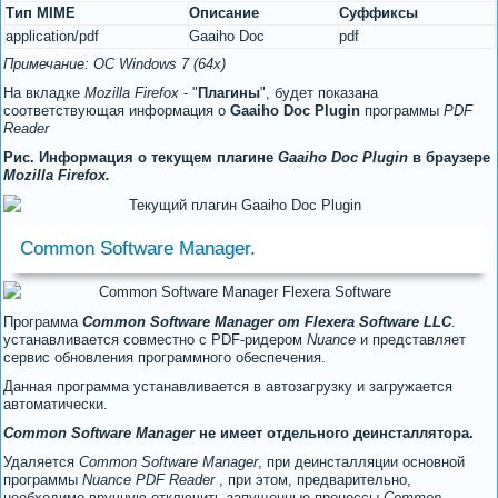
Тип MIME
Описание
Суффиксы
application/pdf
Gaaiho Doc
pdf
Примечание: ОС Windows 7 (64x)
На вкладке
Mozilla Firefox
- "
Плагины
", будет показана
соответствующая информация о
Gaaiho Doc Plugin
программы
PDF
Reader
Рис. Информация о текущем плагине
Gaaiho Doc Plugin
в браузере
Mozilla Firefox.
Common Software Manager.
Программа
Common Software Manager от Flexera Software LLC
.
устанавливается совместно с PDF-ридером
Nuance
и представляет
сервис обновления программного обеспечения.
Данная программа устанавливается в автозагрузку и загружается
автоматически.
Common Software Manager
не имеет отдельного деинсталлятора.
Удаляется
Common Software Manager
, при деинсталляции основной
программы
Nuance PDF Reader
, при этом, предварительно,
необходимо вручную отключить запущенные процессы
Common