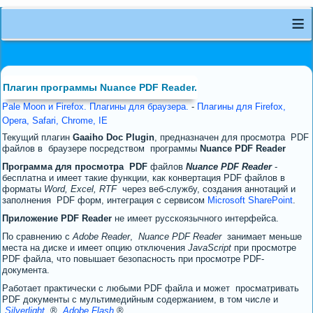
≡
Плагин программы Nuance PDF Reader.
Pale Moon и Firefox. Плагины для браузера.
-
Плагины для Firefox,
Opera, Safari, Chrome, IE
Текущий плагин
Gaaiho Doc Plugin
, предназначен для просмотра PDF
файлов в браузере посредством программы
Nuance PDF Reader
Программа для просмотра PDF
файлов
Nuance PDF Reader
-
бесплатна и имеет такие функции, как конвертация PDF файлов в
форматы
Word, Excel, RTF
через веб-службу, создания аннотаций и
заполнения PDF форм, интеграция с сервисом
Microsoft SharePoint
.
Приложение PDF Reader
не имеет русскоязычного интерфейса.
По сравнению с
Adobe Reader
,
Nuance PDF Reader
занимает меньше
места на диске и имеет опцию отключения
JavaScript
при просмотре
PDF файла, что повышает безопасность при просмотре PDF-
документа.
Работает практически с любыми PDF файла и может просматривать
PDF документы с мультимедийным содержанием, в том числе и
Silverlight.
®,
Adobe Flash
®