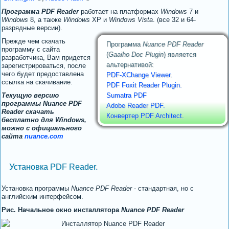
Программа PDF Reader
работает на платформах
Windows
7 и
Windows
8, а также
Windows
XP и
Windows Vista
. (все 32 и 64-
разрядные версии).
Прежде чем скачать
Программа
Nuance PDF Reader
программу с сайта
(
Gaaiho Doc Plugin
) является
разработчика, Вам придется
альтернативой:
зарегистрироваться, после
чего будет предоставлена
PDF-XChange Viewer.
ссылка на скачивание.
PDF Foxit Reader Plugin.
Текущую версию
Sumatra PDF
программы Nuance PDF
Adobe Reader PDF.
Reader скачать
Конвертер PDF Architect.
бесплатно для Windows,
можно с официального
сайта
nuance.com
Установка PDF Reader.
Установка программы
Nuance PDF Reader
- стандартная, но с
английским интерфейсом.
Рис. Начальное окно инсталлятора
Nuance PDF Reader