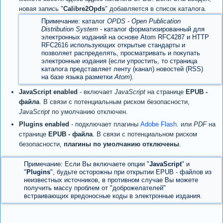
новая запись "
Calibre2Opds
" добавляется в список каталога.
Примечание: каталог
OPDS
-
Open Publication
Distribution System
- каталог форматизированный для
электронных изданий на основе Atom RFC4287 и HTTP
RFC2616 использующих открытые стандарты и
позволяет распределять, просматривать и покупать
электронные издания (если упростить, то страница
каталога представляет ленту (канал) новостей (RSS)
на базе языка разметки
Atom
).
JavaScript enabled
- включает
JavaScript
на странице
EPUB -
файла
. В связи с потенциальным риском безопасности,
JavaScript
по умолчанию отключен.
Plugins enabled
- подключает плагины
Adobe Flash.
или
PDF
на
странице
EPUB - файла
. В связи с потенциальном риском
безопасности,
плагины по умолчанию отключены
.
Примечание: Если Вы включаете опции "
JavaScript
" и
"
Plugins
", будьте осторожны при открытии EPUB - файлов из
неизвестных источников, в противном случае Вы можете
получить массу проблем от "доброжелателей"
встраивающих вредоносные коды в электронные издания.