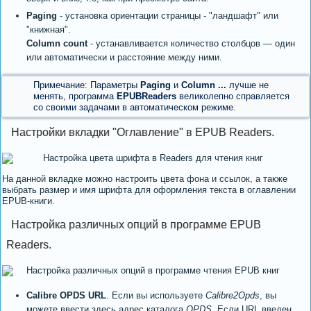
Paging
- установка ориентации страницы - "ландшафт" или
"книжная".
Column count
- устанавливается количество столбцов — один
или автоматически и расстояние между ними.
Примечание: Параметры
Paging
и
Column ...
лучше не
менять, программа
EPUBReaders
великолепно справляется
со своими задачами в автоматическом режиме.
Настройки вкладки "Оглавление" в EPUB Readers.
На данной вкладке можно настроить цвета фона и ссылок, а также
выбрать размер и имя шрифта для оформления текста в оглавлении
EPUB-книги.
Настройка различных опций в программе EPUB
Readers.
Calibre OPDS URL
. Если вы используете
Calibre2Opds
, вы
можете ввести здесь адрес каталога
OPDS
. Если URL введен,