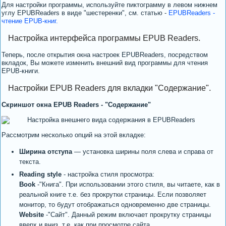
Для настройки программы, используйте пиктограмму в левом нижнем
углу EPUBReaders в виде "шестеренки", см. статью -
EPUBReaders -
чтение EPUB-книг.
Настройка интерфейса программы EPUB Readers.
Теперь, после открытия окна настроек EPUBReaders, посредством
вкладок, Вы можете изменить внешний вид программы для чтения
EPUB-книги.
Настройки EPUB Readers для вкладки "Содержание".
Скриншот окна EPUB Readers - "Содержание"
Рассмотрим несколько опций на этой вкладке:
Ширина отступа
— установка ширины поля слева и справа от
текста.
Reading style
- настройка стиля просмотра:
Book
-"Книга". При использовании этого стиля, вы читаете, как в
реальной книге т.е. без прокрутки страницы. Если позволяет
монитор, то будут отображаться одновременно две страницы.
Website
-"Сайт". Данный режим включает прокрутку страницы
вверх и вниз, т.е, как при просмотре сайта.