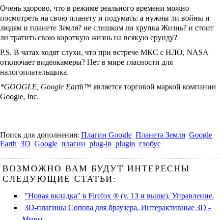
Очень здорово, что в режиме реального времени можно
посмотреть на свою планету и подумать: а нужны ли войны и
людям и планете Земля? не слишком ли хрупка Жизнь? и стоит
ли тратить свою короткую жизнь на всякую ерунду?
P.S. В чатах ходят слухи, что при встрече МКС с НЛО, NASA
отключает видеокамеры? Нет в мире гласности для
налогоплательщика.
*GOOGLE, Google Earth™
является торговой маркой компании
Google, Inc.
Поиск для дополнения:
Плагин Google
Планета Земля
Google
Earth
3D
Google
плагин
plug-in
plugin
глобус
ВОЗМОЖНО ВАМ БУДУТ ИНТЕРЕСНЫ
СЛЕДУЮЩИЕ СТАТЬИ:
"Новая вкладка" в Firefox ® (v. 13 и выше). Управление.
3D-плагины Cortona для браузера. Интерактивные 3D -
Миры.