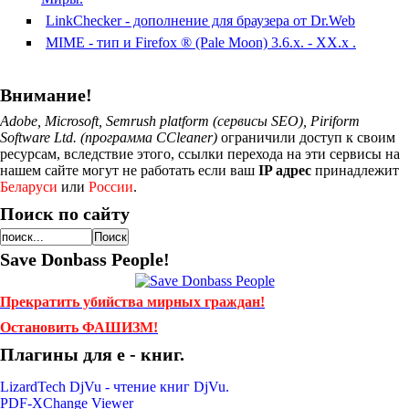
LinkChecker - дополнение для браузера от Dr.Web
MIME - тип и Firefox ® (Pale Moon) 3.6.х. - XX.х .
Внимание!
Adobe, Microsoft, Semrush platform (сервисы SEO), Piriform
Software Ltd. (программа CCleaner)
ограничили доступ к своим
ресурсам, вследствие этого, ссылки перехода на эти сервисы на
нашем сайте могут не работать если ваш
IP адрес
принадлежит
Беларуси
или
России
.
Поиск по сайту
Save Donbass People!
Прекратить убийства мирных граждан!
Остановить ФАШИЗМ!
Плагины для е - книг.
LizardTech DjVu - чтение книг DjVu.
PDF-XChange Viewer