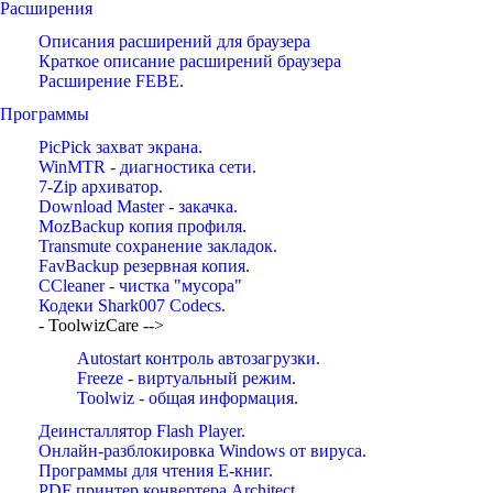
Расширения
Описания расширений для браузера
Краткое описание расширений браузера
Расширение FEBE.
Программы
PicPick захват экрана.
WinMTR - диагностика сети.
7-Zip архиватор.
Download Master - закачка.
MozBackup копия профиля.
Transmute сохранение закладок.
FavBackup резервная копия.
CCleaner - чистка "мусора"
Кодеки Shark007 Codecs.
- ToolwizCare -->
Autostart контроль автозагрузки.
Freeze - виртуальный режим.
Toolwiz - общая информация.
Деинсталлятор Flash Player.
Онлайн-разблокировка Windows от вируса.
Программы для чтения Е-книг.
PDF принтер конвертера Architect.