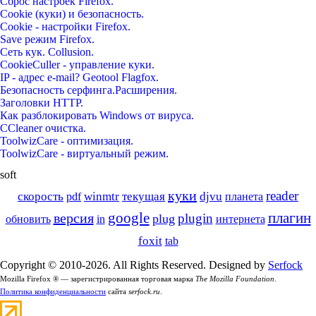
Сброс настроек Firefox.
Cookie (куки) и безопасность.
Cookie - настройки Firefox.
Save режим Firefox.
Сеть кук. Collusion.
CookieCuller - управление куки.
IP - адрес e-mail? Geotool Flagfox.
Безопасность серфинга.Расширения.
Заголовки HTTP.
Как разблокировать Windows от вируса.
CCleaner очистка.
ToolwizCare - оптимизация.
ToolwizCare - виртуальный режим.
soft
куки
reader
скорость
winmtr
текущая
djvu
планета
pdf
google
плагин
версия
plugin
plug
обновить
in
интернета
foxit
tab
Copyright © 2010-2026. All Rights Reserved. Designed by
Serfock
Mozilla Firefox ® — зарегистрированная торговая марка
The Mozilla Foundation
.
Политика конфиденциальности
сайта
serfock.ru
.