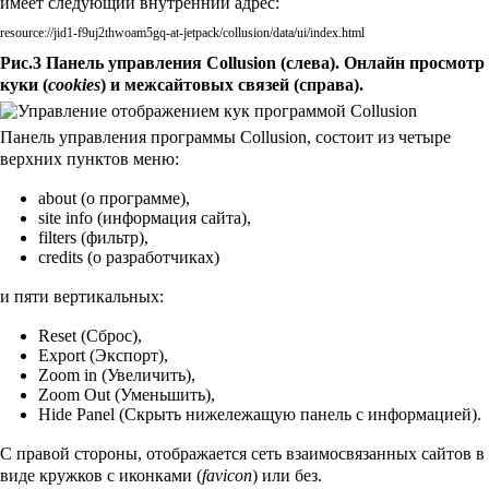
имеет следующий внутренний адрес:
resource://jid1-f9uj2thwoam5gq-at-jetpack/collusion/data/ui/index.html
Рис.3 Панель управления Collusion (слева). Онлайн просмотр
куки (
cookies
) и межсайтовых связей (справа).
Панель управления программы Collusion, состоит из четыре
верхних пунктов меню:
about (о программе),
site info (информация сайта),
filters (фильтр),
credits (о разработчиках)
и пяти вертикальных:
Reset (Сброс),
Export (Экспорт),
Zoom in (Увеличить),
Zoom Out (Уменьшить),
Hide Panel (Скрыть нижележащую панель с информацией).
С правой стороны, отображается сеть взаимосвязанных сайтов в
виде кружков с иконками (
favicon
) или без.