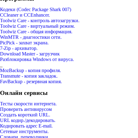
Кодеки (Codec Package Shark 007)
CCleaner и CCEnhancer.
Toolwiz Care - контроль автозагрузки.
Toolwiz Care - виртуальный режим.
Toolwiz Care - общая информация.
WinMTR - диагностики сети.
PicPick - захват экрана.
7-Zip - архиватор.
Download Master - загрузчик
Разблокировка Windows от вируса.
_
MozBackup - копия профиля.
Transmute - копия закладок.
FavBackup - резервная копия.
Онлайн сервисы
Тесты скорости интернета.
Проверить антивирусом
Создать короткий URL.
URL кодир./декодировать.
Кодировать адрес E-mail.
Сетевые инструменты.
Словари, переводчики