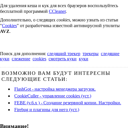
Для удаления кеша и кук для всех браузеров воспользуйтесь
бесплатной программой
CCleaner
.
Дополнительно, о следящих
cookies
, можно узнать из статьи
"
Cookies
" от разработчика известной антивирусной утилиты
AVZ
.
Поиск для дополнения:
следящий трекер
трекеры
следящие
куки
слежение
cookies
смотреть куки
куки
ВОЗМОЖНО ВАМ БУДУТ ИНТЕРЕСНЫ
СЛЕДУЮЩИЕ СТАТЬИ:
FlashGot - настройка менеджера загрузок.
CookieCuller - управление cookies (уст.)
FEBE (v.6.x ) - Создание резервной копии. Настройки.
Firebug и плагины для него (уст.)
Внимание!