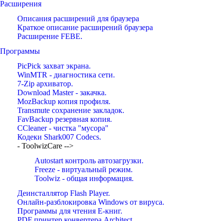
Расширения
Описания расширений для браузера
Краткое описание расширений браузера
Расширение FEBE.
Программы
PicPick захват экрана.
WinMTR - диагностика сети.
7-Zip архиватор.
Download Master - закачка.
MozBackup копия профиля.
Transmute сохранение закладок.
FavBackup резервная копия.
CCleaner - чистка "мусора"
Кодеки Shark007 Codecs.
- ToolwizCare -->
Autostart контроль автозагрузки.
Freeze - виртуальный режим.
Toolwiz - общая информация.
Деинсталлятор Flash Player.
Онлайн-разблокировка Windows от вируса.
Программы для чтения Е-книг.
PDF принтер конвертера Architect.