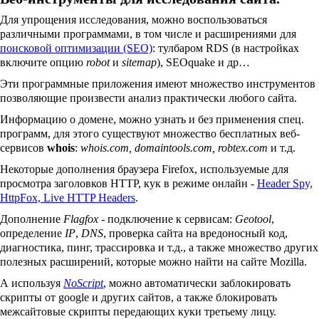
Для упрощения исследования, можно воспользоваться
различными программами, в том числе и расширениями для
поисковой оптимизации (SEO)
: тулбаром RDS (в настройках
включите опцию
robot
и
sitemap
), SEOquake и др…
Эти программные приложения имеют множество инструментов
позволяющие произвести анализ практически любого сайта.
Информацию о домене, можно узнать и без применения спец.
программ, для этого существуют множество бесплатных веб-
сервисов
whois
:
whois.com, domaintools.com, robtex.com
и т.д.
Некоторые дополнения браузера Firefox, используемые для
просмотра заголовков HTTP, кук в режиме онлайн -
Header Spy,
HttpFox, Live HTTP Headers
.
Дополнение
Flagfox
- подключение к сервисам:
Geotool
,
определение
IP
,
DNS
, проверка сайта на вредоносный код,
диагностика, пинг, трассировка и т.д., а также множество других
полезных расширений, которые можно найти на сайте Mozilla.
А используя
NoScript
, можно автоматически заблокировать
скрипты от google и других сайтов, а также блокировать
межсайтовые скрипты передающих куки третьему лицу.