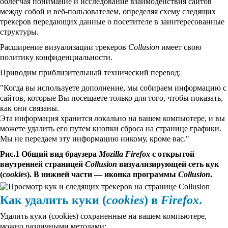
облегчая понимание и исследование взаимодействия сайтов
между собой и веб-пользователем, определяя схему следящих
трекеров передающих данные о посетителе в заинтересованные
структуры.
Расширение визуализации трекеров
Collusion
имеет свою
политику конфиденциальности.
Приводим приблизительный технический перевод:
"Когда вы используете дополнение, мы собираем информацию с
сайтов, которые Вы посещаете только для того, чтобы показать,
как они связаны.
Эта информация хранится локально на вашем компьютере, и вы
можете удалить его путем кнопки сброса на странице графики.
Мы не передаем эту информацию никому, кроме вас."
Рис.1 Общий вид браузера
Mozilla Firefox
с открытой
внутренней страницей
Collusion
визуализирующей сеть кук
(
cookies
). В нижней части — иконка программы
Collusion
.
Как удалить куки (
cookies
) в
Firefox
.
Удалить куки (cookies) сохраненные на вашем компьютере,
можно различными методами: