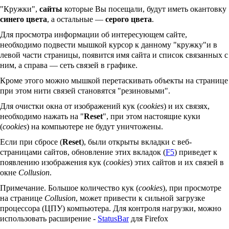
"Кружки",
сайты
которые Вы посещали, будут иметь окантовку
синего цвета
, а остальные —
серого цвета
.
Для просмотра информации об интересующем сайте,
необходимо подвести мышкой курсор к данному "кружку"и в
левой части страницы, появится имя сайта и список связанных с
ним, а справа — сеть связей в графике.
Кроме этого можно мышкой перетаскивать объекты на странице
при этом нити связей становятся "резиновыми".
Для очистки окна от изображений кук (
cookies
) и их связях,
необходимо нажать на "
Reset
", при этом настоящие куки
(
cookies
) на компьютере не будут уничтожены.
Если при сбросе (
Reset
), были открыты вкладки с веб-
страницами сайтов, обновление этих вкладок (
F5
) приведет к
появлению изображения кук (
cookies
) этих сайтов и их связей в
окне
Collusion
.
Примечание. Большое количество кук (
cookies
), при просмотре
на странице
Collusion
, может привести к сильной загрузке
процессора (ЦПУ) компьютера. Для контроля нагрузки, можно
использовать расширение -
StatusBar
для Firefox