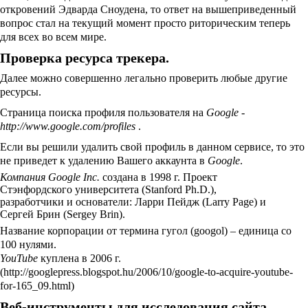
откровений Эдварда Сноудена, то ответ на вышеприведенный
вопрос стал на текущий момент просто риторическим теперь
для всех во всем мире.
Проверка ресурса трекера.
Далее можно совершенно легально проверить любые другие
ресурсы.
Страница поиска профиля пользователя на
Google
-
http://www.google.com/profiles
.
Если вы решили удалить свой профиль в данном сервисе, то это
не приведет к удалению Вашего аккаунта в
Google
.
Компания Google Inc.
создана в 1998 г. Проект
Стэнфордского университета (Stanford Ph.D.),
разработчики и основатели: Ларри Пейдж (Larry Page) и
Сергей Брин (Sergey Brin).
Название корпорации от термина гугол (googol) – единица со
100 нулями.
YouTube
куплена в 2006 г.
(http://googlepress.blogspot.hu/2006/10/google-to-acquire-youtube-
for-165_09.html)
Веб-инструменты для исследования сайта.