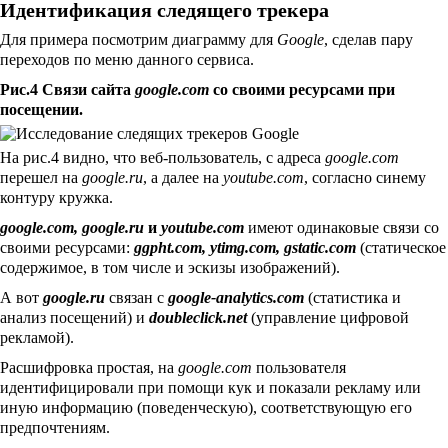
Идентификация следящего трекера
Для примера посмотрим диаграмму для
Google
, сделав пару
переходов по меню данного сервиса.
Рис.4 Связи сайта
google.com
со своими ресурсами при
посещении.
На рис.4 видно, что веб-пользователь, с адреса
google.com
перешел на
google.ru
, а далее на
youtube.com
, согласно синему
контуру кружка.
google.com, google.ru
и
youtube.com
имеют одинаковые связи со
своими ресурсами:
ggpht.com, ytimg.com, gstatic.com
(статическое
содержимое, в том числе и эскизы изображений).
А вот
google.ru
связан с
google-analytics.com
(статистика и
анализ посещений) и
doubleclick.net
(управление цифровой
рекламой).
Расшифровка простая, на
google.com
пользователя
идентифицировали при помощи кук и показали рекламу или
иную информацию (поведенческую), соответствующую его
предпочтениям.