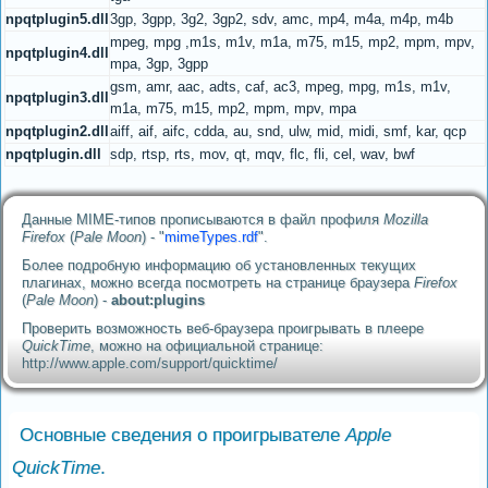
npqtplugin5.dll
3gp, 3gpp, 3g2, 3gp2, sdv, amc, mp4, m4a, m4p, m4b
mpeg, mpg ,m1s, m1v, m1a, m75, m15, mp2, mpm, mpv,
npqtplugin4.dll
mpa, 3gp, 3gpp
gsm, amr, aac, adts, caf, ac3, mpeg, mpg, m1s, m1v,
npqtplugin3.dll
m1a, m75, m15, mp2, mpm, mpv, mpa
npqtplugin2.dll
aiff, aif, aifc, cdda, au, snd, ulw, mid, midi, smf, kar, qcp
npqtplugin.dll
sdp, rtsp, rts, mov, qt, mqv, flc, fli, cel, wav, bwf
Данные MIME-типов прописываются в файл профиля
Mozilla
Firefox
(
Pale Moon
) - "
mimeTypes.rdf
".
Более подробную информацию об установленных текущих
плагинах, можно всегда посмотреть на странице браузера
Firefox
(
Pale Moon
) -
about:plugins
Проверить возможность веб-браузера проигрывать в плеере
QuickTime
, можно на официальной странице:
http://www.apple.com/support/quicktime/
Основные сведения о проигрывателе
Apple
QuickTime
.