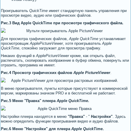
Проигрыватель
QuickTime
имеет стандартную панель управления при
просмотре видео, аудио или графических файлов.
Рис.3 Вид Apple QuickTime при просмотре графического файла.
Для просмотра графических файлов,
Apple QuickTime
устанавливает
просмотровщик
Apple
PictureViewer
, хотя проигрыватель
Apple
QuickTime
, спокойно загружает для просмотра графику.
Никаких функций в
Apple
PictureViewer
кроме, как открыть файл,
распечатать, скопировать изображение в буфер обмена, повернуть или
отразить, программа не имеет.
Рис.4 Просмотр графических файлов
Apple
PictureViewer
.
В меню проигрывателя, пункты которые присутствуют в коммерческой
версии, маркированы значком PRO и в бесплатной не работают.
Рис.5 Меню "Правка" плеера
Apple
QuickTime
.
Настройки плеера находятся в меню
"Правка"
- "
Настройки"
. Здесь
можно определить функции проигрывания видео и аудио файлов.
Рис.6 Меню "Настройки" для плеера
Apple
QuickTime
.