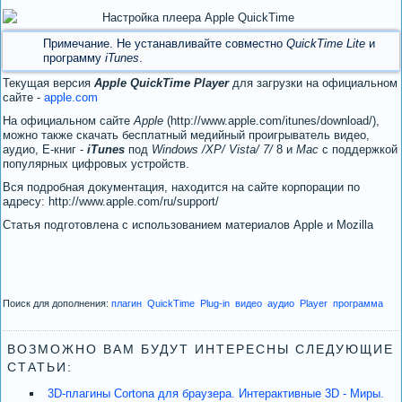
Примечание. Не устанавливайте совместно
QuickTime Lite
и
программу
iTunes
.
Текущая версия
Apple QuickTime Player
для загрузки на официальном
сайте -
apple.com
На официальном сайте
Apple
(http://www.apple.com/itunes/download/),
можно также скачать бесплатный медийный проигрыватель видео,
аудио, Е-книг -
iTunes
под
Windows /XP/ Vista/ 7/
8 и
Mac
с поддержкой
популярных цифровых устройств.
Вся подробная документация, находится на сайте корпорации по
адресу: http://www.apple.com/ru/support/
Статья подготовлена с использованием материалов Apple и Mozilla
Поиск для дополнения:
плагин
QuickTime
Plug-in
видео
аудио
Player
программа
ВОЗМОЖНО ВАМ БУДУТ ИНТЕРЕСНЫ СЛЕДУЮЩИЕ
СТАТЬИ:
3D-плагины Cortona для браузера. Интерактивные 3D - Миры.