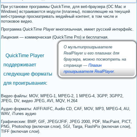
При установке программы QuickTime, для веб-браузера (ОС Mac и
Windows) встраиваются модули (плагины), позволяющие на текущей
веб-странице просматривать медийный контент, в том числе и
потоковое видео.
Программа
QuickTime Player
многоязычная, имеет русский интерфейс.
Лицензия — коммерческая (QuickTime Pro) и бесплатная.
О мультипроигрывателе
RealPlayer и его плагинах для
QuickTime Player
браузера, можно посмотреть на
поддерживает
странице —
Плагин
проигрывателя RealPlayer.
следующие форматы
для проигрывания:
Видео файлы: MOV, MPEG-1, MPEG-2, 1 MPEG-4, 3GPP, 3GPP2,
JPEG, DV, видео JPEG, AVI, MQV, H.264
Аудио форматы: AIFF/AIFC, Audio CD, CAF, MOV, MP3, MPEG-4, AU,
WAV, iTunes аудио
Графические: BMP, GIF, JPEG/JFIF, JPEG 2000, PDF, MacPaint, PICT,
PNG, Photoshop (включая слои), SGI, Targa, FlashPix (включая слои),
TIFF (включая слои).