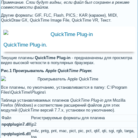
Примечание. Слои будут видны, если файл был сохранен в режиме
совместимости файлов.
Другие форматы: GIF, FLC, Flash, PICS,: KAR (караоке), MIDI,
QuickDraw GX, QuickTime Image File, QuickTime VR, Текст.
QuickTime Plug-in.
Текущие плагины
QuickTime Plug-in
- предназначены для просмотра
видео высокой четкости в популярных браузерах.
Рис.1 Проигрыватель
Apple QuickTime Player.
Все плагины, по умолчанию, устанавливаются в папку: C:\Program
Files\QuickTime\Plugins\
Таблица устанавливаемых плагинов
QuickTime Plug-in
для Mozilla
Firefox (Windows) и соответствие расширений файлов для этих
модулей (
QuickTime
версий 7.7.х, установки по умолчанию).
Файл
Регистрируемые форматы для плагина
npqtplugin7.dll
jp2
m4v, pntg, pnt, mac, pict, pic, pct, qtif, qti, sgi, rgb, targa,
npqtplugin6.dll
tga