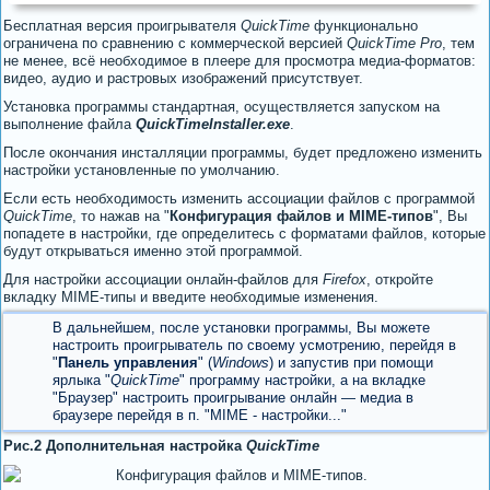
Бесплатная версия проигрывателя
QuickTime
функционально
ограничена по сравнению с коммерческой версией
QuickTime Pro
, тем
не менее, всё необходимое в плеере для просмотра медиа-форматов:
видео, аудио и растровых изображений присутствует.
Установка программы стандартная, осуществляется запуском на
выполнение файла
QuickTimeInstaller.exe
.
После окончания инсталляции программы, будет предложено изменить
настройки установленные по умолчанию.
Если есть необходимость изменить ассоциации файлов с программой
QuickTime
, то нажав на "
Конфигурация файлов и MIME-типов
", Вы
попадете в настройки, где определитесь с форматами файлов, которые
будут открываться именно этой программой.
Для настройки ассоциации онлайн-файлов для
Firefox
, откройте
вкладку MIME-типы и введите необходимые изменения.
В дальнейшем, после установки программы, Вы можете
настроить проигрыватель по своему усмотрению, перейдя в
"
Панель управления
" (
Windows
) и запустив при помощи
ярлыка "
QuickTime
" программу настройки, а на вкладке
"Браузер" настроить проигрывание онлайн — медиа в
браузере перейдя в п. "MIME - настройки..."
Рис.2 Дополнительная настройка
QuickTime